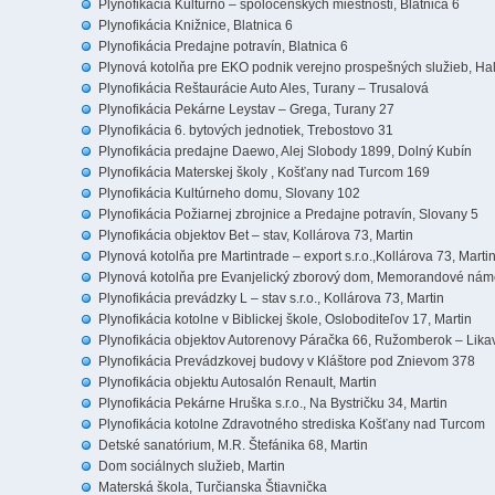
Plynofikácia Kultúrno – spoločenských miestnosti, Blatnica 6
Plynofikácia Knižnice, Blatnica 6
Plynofikácia Predajne potravín, Blatnica 6
Plynová kotolňa pre EKO podnik verejno prospešných služieb, Hal
Plynofikácia Reštaurácie Auto Ales, Turany – Trusalová
Plynofikácia Pekárne Leystav – Grega, Turany 27
Plynofikácia 6. bytových jednotiek, Trebostovo 31
Plynofikácia predajne Daewo, Alej Slobody 1899, Dolný Kubín
Plynofikácia Materskej školy , Košťany nad Turcom 169
Plynofikácia Kultúrneho domu, Slovany 102
Plynofikácia Požiarnej zbrojnice a Predajne potravín, Slovany 5
Plynofikácia objektov Bet – stav, Kollárova 73, Martin
Plynová kotolňa pre Martintrade – export s.r.o.,Kollárova 73, Marti
Plynová kotolňa pre Evanjelický zborový dom, Memorandové náme
Plynofikácia prevádzky L – stav s.r.o., Kollárova 73, Martin
Plynofikácia kotolne v Biblickej škole, Osloboditeľov 17, Martin
Plynofikácia objektov Autorenovy Páračka 66, Ružomberok – Lika
Plynofikácia Prevádzkovej budovy v Kláštore pod Znievom 378
Plynofikácia objektu Autosalón Renault, Martin
Plynofikácia Pekárne Hruška s.r.o., Na Bystričku 34, Martin
Plynofikácia kotolne Zdravotného strediska Košťany nad Turcom
Detské sanatórium, M.R. Štefánika 68, Martin
Dom sociálnych služieb, Martin
Materská škola, Turčianska Štiavnička