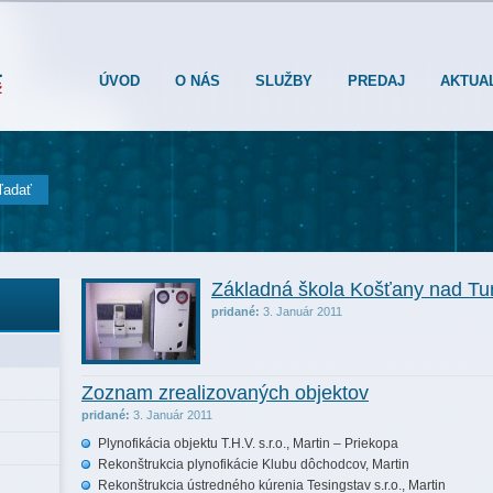
ÚVOD
O NÁS
SLUŽBY
PREDAJ
AKTUA
Základná škola Košťany nad T
pridané:
3. Január 2011
Zoznam zrealizovaných objektov
pridané:
3. Január 2011
Plynofikácia objektu T.H.V. s.r.o., Martin – Priekopa
Rekonštrukcia plynofikácie Klubu dôchodcov, Martin
Rekonštrukcia ústredného kúrenia Tesingstav s.r.o., Martin