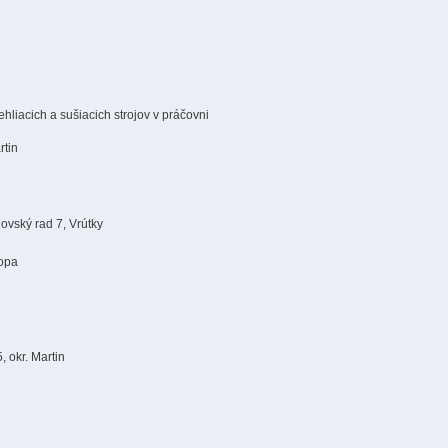
hliacich a sušiacich strojov v práčovni
rtin
ovský rad 7, Vrútky
kopa
, okr. Martin