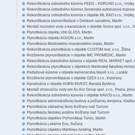
Rekonštrukcia ústredného kúrenia PEEG – KORUND s.r.o., Vrútky
Rekonštrukcia ústredného kúrenia Slovenská autobusová doprava
Rekonštrukcia ústredného kúrenia v objekte BIL BAO s.r.o., Vrútky
Rekonštrukcia plynoinštalácie v Detskom sanatóriu, Martin
Montáž rozvodov vody a kanalizácie v objekte Sosna spol. s.r.o., 
Plynofikácia objektu UNI GLASS, Martin
Plynofikácia objektu KOVON s.r.o., Martin
Plynofikácia Martinského investorského úradu, Martin
Rekonštrukcia plynofikácie v objekte CUSTOM real, s.r.o., Žilina
Rozšírenie plynoinštalácie v objekte IMC PROMEDIC, Martin
Rekonštukcia ústredného kúrenia v objekte REAL MARKET spol. s r
Rekonštrukcia plynofikácie v objektoch Martinskej fakultnej nemo
Podlahové kúrenie v objekte kamenárstva Maniš s.r.o., Laskár
Rozšírenie plynoinštalácie v objekte OZEX s.r.o., Krpeľany
Kanalizácia v objekte HORN INVEST, Banská Bystrica
Montáž ohrievačov vody pre Eu Kor Group spol. s r.o., Praha, prev
Rekonštrukcia ústredného kúrenia v objekte NAVOS s.r.o., Martin
Plynofikácia administratívnej budovy a požiarnej zbrojnice, Klašt
Plynofikácia základnej školy Košťany nad Turcom
Plynofikácia školskej jedálne Košťany nad Turcom
Plynofikácia objektov Poľnonákup Turiec, Martin
Plynofikácia Lekárne Eva, Sučany
Plynofikácia objektov Martimex-holding, Martin