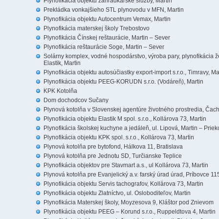
Plynofikácia objektu záhradkárske služby, Martin
Prekládka vonkajšieho STL plynovodu v MFN, Martin
Plynofikácia objektu Autocentrum Vemax, Martin
Plynofikácia materskej školy Trebostovo
Plynofikácia Čínskej reštaurácie, Martin – Sever
Plynofikácia reštaurácie Soge, Martin – Sever
Solárny komplex, vodné hospodárstvo, výroba pary, plynofikácia že
Elastik, Martin
Plynofikácia objektu autosúčiastky export-import s.r.o., Timravy, Ma
Plynofikácia objektu PEEG-KORUDN s.r.o. (Vodáreň), Martin
KPK Kotolňa
Dom dochodcov Sučany
Plynová kotolňa v Slovenskej agentúre životného prostredia, Čach
Plynofikácia objektu Elastik M spol. s.r.o., Kollárova 73, Martin
Plynofikácia školskej kuchyne a jedáleň, ul. Lipová, Martin – Prie
Plynofikácia objektu KPK spol. s.r.o., Kollárova 73, Martin
Plynová kotolňa pre bytofond, Hálkova 11, Bratislava
Plynová kotolňa pre Jednotu SD, Turčianske Teplice
Plynofikácia objektov pre Stavmart a.s., ul Kollárova 73, Martin
Plynová kotolňa pre Evanjelický a.v. farský úrad úrad, Príbovce 115
Plynofikácia objektu Servis tachografov, Kollárova 73, Martin
Plynofikácia objektu Zlatníctvo, ul. Osloboditeľov, Martin
Plynofikácia Materskej školy, Moyzesova 9, Kláštor pod Znievom
Plynofikácia objektu PEEG – Korund s.r.o., Ruppeldtova 4, Martin