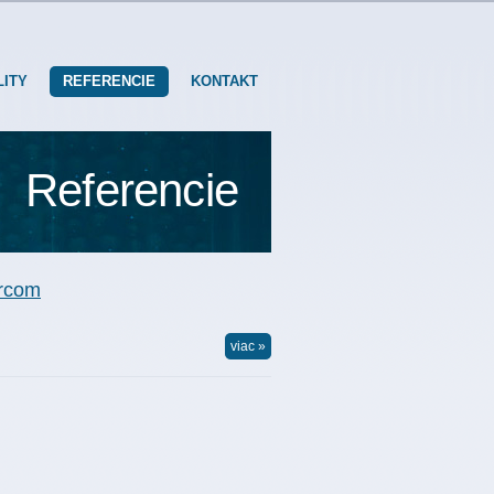
LITY
REFERENCIE
KONTAKT
Referencie
urcom
viac »