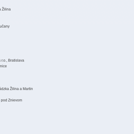
 Žilina
Sučany
.o., Bratislava
cnice
ádzka Žilina a Martin
or pod Znievom