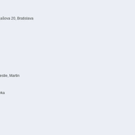
ašova 20, Bratislava
n
stie, Martin
vka